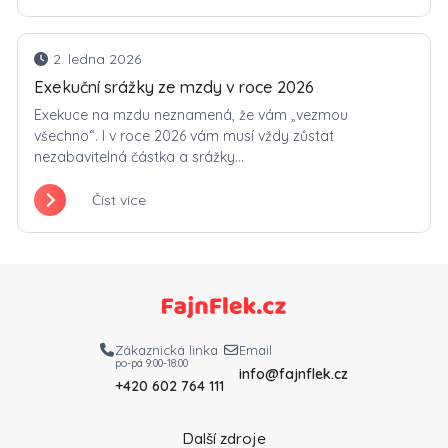
2. ledna 2026
Exekuční srážky ze mzdy v roce 2026
Exekuce na mzdu neznamená, že vám „vezmou
všechno“. I v roce 2026 vám musí vždy zůstat
nezabavitelná částka a srážky...
Číst více
Zákaznická linka
Email
po-pá 9:00-18:00
info@fajnflek.cz
+420 602 764 111
Další zdroje