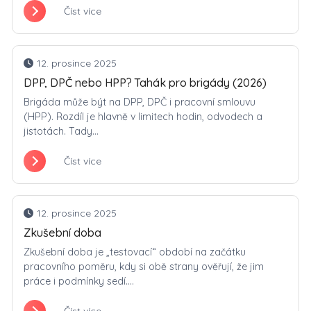
Číst více
12. prosince 2025
DPP, DPČ nebo HPP? Tahák pro brigády (2026)
Brigáda může být na DPP, DPČ i pracovní smlouvu
(HPP). Rozdíl je hlavně v limitech hodin, odvodech a
jistotách. Tady...
Číst více
12. prosince 2025
Zkušební doba
Zkušební doba je „testovací“ období na začátku
pracovního poměru, kdy si obě strany ověřují, že jim
práce i podmínky sedí....
Číst více