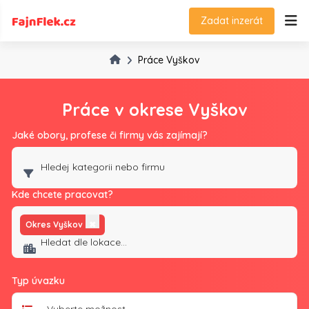
Zadat inzerát
Práce Vyškov
Práce v okrese Vyškov
Jaké obory, profese či firmy vás zajímají?
Kde chcete pracovat?
Okres Vyškov
✖
Typ úvazku