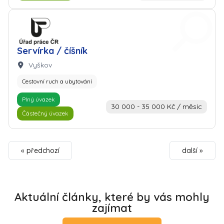
Zaměstnavatel: Úřad práce
Servírka / číšník
Lokalita:
Vyškov
Cestovní ruch a ubytování
Plný úvazek
30 000 - 35 000 Kč / měsíc
Částečný úvazek
« předchozí
další »
Aktuální články, které by vás mohly
zajímat