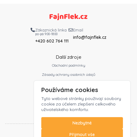
Zákaznická linka
Email
po-pá 9:00-18:00
info@fajnflek.cz
+420 602 764 111
Další zdroje
Obchodní podmínky
Zásady ochrany osobních údajů
Slovník profesí
Používáme cookies
Ceník
Tyto webové stránky používají soubory
Kontakt
cookie za účelem zlepšení celkového
uživatelského komfortu.
Zaměstnavatelé
Nezbytné
Přijmout vše
©2026 FajnFlek.cz