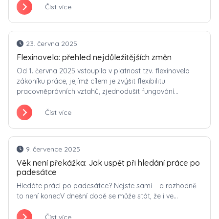
Číst více
23. června 2025
Flexinovela: přehled nejdůležitějších změn
Od 1. června 2025 vstoupila v platnost tzv. flexinovela
zákoníku práce, jejímž cílem je zvýšit flexibilitu
pracovněprávních vztahů, zjednodušit fungování...
Číst více
9. července 2025
Věk není překážka: Jak uspět při hledání práce po
padesátce
Hledáte práci po padesátce? Nejste sami – a rozhodně
to není konecV dnešní době se může stát, že i ve...
Číst více