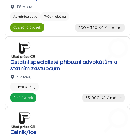
Lokalita:
Břeclav
Administrativa
Právní služby
200 - 350 Kč / hodina
Částečný úvazek
Zaměstnavatel: Úřad práce
Ostatní specialisté příbuzní advokátům a
státním zástupcům
Lokalita:
Svitavy
Právní služby
35 000 Kč / měsíc
Plný úvazek
Zaměstnavatel: Úřad práce
Celník/ice