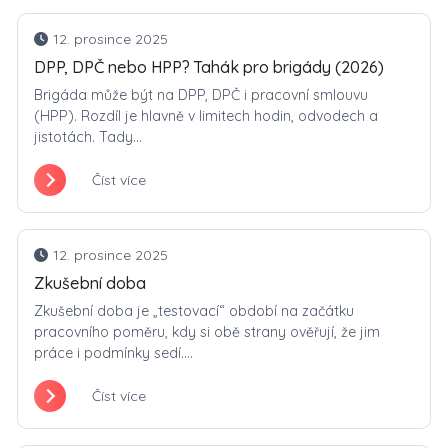
12. prosince 2025
DPP, DPČ nebo HPP? Tahák pro brigády (2026)
Brigáda může být na DPP, DPČ i pracovní smlouvu
(HPP). Rozdíl je hlavně v limitech hodin, odvodech a
jistotách. Tady...
Číst více
12. prosince 2025
Zkušební doba
Zkušební doba je „testovací“ období na začátku
pracovního poměru, kdy si obě strany ověřují, že jim
práce i podmínky sedí....
Číst více