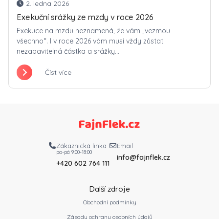
2. ledna 2026
Exekuční srážky ze mzdy v roce 2026
Exekuce na mzdu neznamená, že vám „vezmou
všechno“. I v roce 2026 vám musí vždy zůstat
nezabavitelná částka a srážky...
Číst více
Zákaznická linka
Email
po-pá 9:00-18:00
info@fajnflek.cz
+420 602 764 111
Další zdroje
Obchodní podmínky
Zásady ochrany osobních údajů