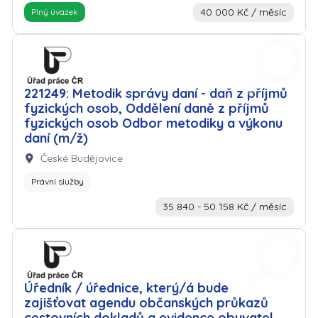
40 000 Kč / měsíc
Plný úvazek
Zaměstnavatel: Úřad práce
221249: Metodik správy daní - daň z příjmů
fyzických osob, Oddělení daně z příjmů
fyzických osob Odbor metodiky a výkonu
daní (m/ž)
Lokalita:
České Budějovice
Právní služby
35 840 - 50 158 Kč / měsíc
Zaměstnavatel: Úřad práce
Úředník / úřednice, který/á bude
zajišťovat agendu občanských průkazů
cestovních dokladů a evidence obyvatel