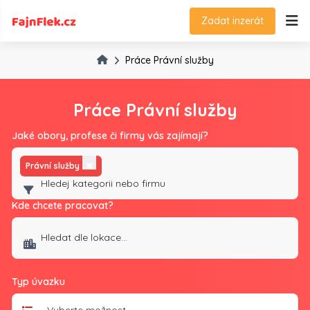
Zadat inzerát
Práce Právní služby
Práce Právní služby
Jaké obory, profese či firmy vás zajímají?
Právní služby
✖
Kde chcete pracovat?
Typ úvazku