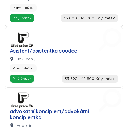
Právní služby
35 000 - 40 000 Kč / měsíc
Plný úvazek
Zaměstnavatel: Úřad práce
Asistent/asistentka soudce
Lokalita:
Rokycany
Právní služby
33 590 - 48 800 Kč / měsíc
Plný úvazek
Zaměstnavatel: Úřad práce
advokátní koncipient/advokátní
koncipientka
Lokalita:
Hodonín