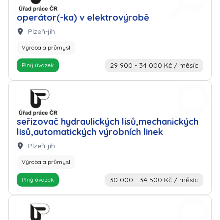
operátor(-ka) v elektrovýrobě
Lokalita:
Plzeň-jih
Výroba a průmysl
29 900 - 34 000 Kč / měsíc
Plný úvazek
Zaměstnavatel: Úřad práce
seřizovač hydraulických lisů,mechanických
lisů,automatických výrobních linek
Lokalita:
Plzeň-jih
Výroba a průmysl
30 000 - 34 500 Kč / měsíc
Plný úvazek
Zaměstnavatel: Úřad práce