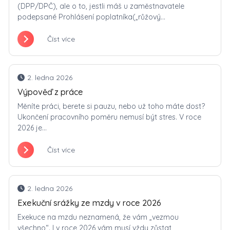
(DPP/DPČ), ale o to, jestli máš u zaměstnavatele
podepsané Prohlášení poplatníka(„růžový...
Číst více
2. ledna 2026
Výpověď z práce
Měníte práci, berete si pauzu, nebo už toho máte dost?
Ukončení pracovního poměru nemusí být stres. V roce
2026 je...
Číst více
2. ledna 2026
Exekuční srážky ze mzdy v roce 2026
Exekuce na mzdu neznamená, že vám „vezmou
všechno“. I v roce 2026 vám musí vždy zůstat