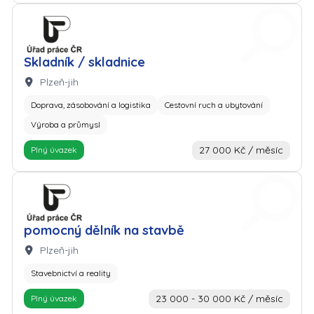
Zaměstnavatel: Úřad práce
Skladník / skladnice
Lokalita:
Plzeň-jih
Doprava, zásobování a logistika
Cestovní ruch a ubytování
Výroba a průmysl
27 000 Kč / měsíc
Plný úvazek
Zaměstnavatel: Úřad práce
pomocný dělník na stavbě
Lokalita:
Plzeň-jih
Stavebnictví a reality
23 000 - 30 000 Kč / měsíc
Plný úvazek