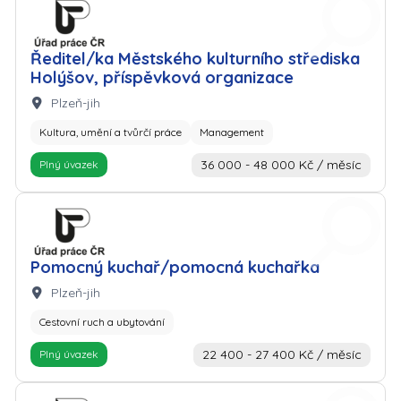
Zaměstnavatel: Úřad práce
Ředitel/ka Městského kulturního střediska
Holýšov, příspěvková organizace
Lokalita:
Plzeň-jih
Kultura, umění a tvůrčí práce
Management
36 000 - 48 000 Kč / měsíc
Plný úvazek
Zaměstnavatel: Úřad práce
Pomocný kuchař/pomocná kuchařka
Lokalita:
Plzeň-jih
Cestovní ruch a ubytování
22 400 - 27 400 Kč / měsíc
Plný úvazek