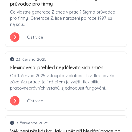
průvodce pro firmy
Co vlastně generace Z chce v práci? Sigma průvodce
pro firmy Generace Z, lidé narození po roce 1997, už
nejsou...
Číst více
23. června 2025
Flexinovela: přehled nejdůležitějších změn
Od 1. června 2025 vstoupila v platnost tzv. flexinovela
zákoníku práce, jejímž cílem je zvýšit flexibilitu
pracovněprávních vztahů, zjednodušit fungování...
Číst více
9. července 2025
Věk není překážka: Jak uspět při hledání práce po