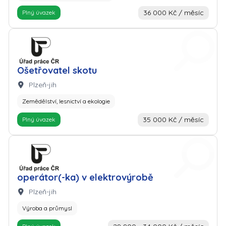
36 000 Kč / měsíc
Plný úvazek
Zaměstnavatel: Úřad práce
Ošetřovatel skotu
Lokalita:
Plzeň-jih
Zemědělství, lesnictví a ekologie
35 000 Kč / měsíc
Plný úvazek
Zaměstnavatel: Úřad práce
operátor(-ka) v elektrovýrobě
Lokalita:
Plzeň-jih
Výroba a průmysl