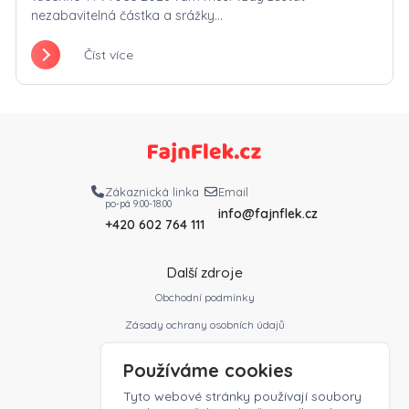
nezabavitelná částka a srážky...
Číst více
Zákaznická linka
Email
po-pá 9:00-18:00
info@fajnflek.cz
+420 602 764 111
Další zdroje
Obchodní podmínky
Zásady ochrany osobních údajů
Slovník profesí
Používáme cookies
Ceník
Tyto webové stránky používají soubory
Kontakt