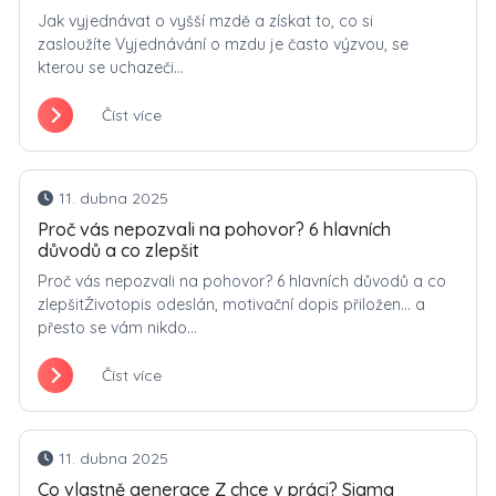
Jak vyjednávat o vyšší mzdě a získat to, co si
zasloužíte Vyjednávání o mzdu je často výzvou, se
kterou se uchazeči...
Číst více
11. dubna 2025
Proč vás nepozvali na pohovor? 6 hlavních
důvodů a co zlepšit
Proč vás nepozvali na pohovor? 6 hlavních důvodů a co
zlepšitŽivotopis odeslán, motivační dopis přiložen… a
přesto se vám nikdo...
Číst více
11. dubna 2025
Co vlastně generace Z chce v práci? Sigma