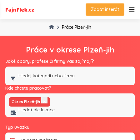
Zadat inzerát
Práce Plzeň-jih
Práce v okrese Plzeň-jih
Jaké obory, profese či firmy vás zajímají?
Kde chcete pracovat?
Okres Plzeň-jih
✖
Typ úvazku