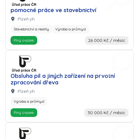
pomocné práce ve stavebnictví
Lokalita:
Plzeň-jih
Stavebnictví a reality
Výroba a průmysl
26 000 Kč / měsíc
Plný úvazek
Zaměstnavatel: Úřad práce
Obsluha pil a jiných zařízení na prvotní
zpracování dřeva
Lokalita:
Plzeň-jih
Výroba a průmysl
30 000 Kč / měsíc
Plný úvazek
Zaměstnavatel: Úřad práce