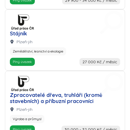
29 900 - 34 000 Kč / měsíc
Plný úvazek
Zaměstnavatel: Úřad práce
Stájník
Lokalita:
Plzeň-jih
Zemědělství, lesnictví a ekologie
27 000 Kč / měsíc
Plný úvazek
Zaměstnavatel: Úřad práce
Zpracovatelé dřeva, truhláři (kromě
stavebních) a příbuzní pracovníci
Lokalita:
Plzeň-jih
Výroba a průmysl
30 000 - 32 000 Kč / měsíc
Plný úvazek