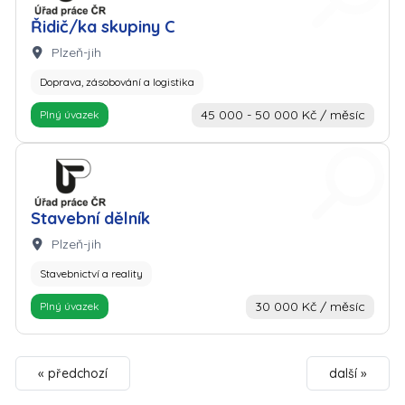
Řidič/ka skupiny C
Lokalita:
Plzeň-jih
Doprava, zásobování a logistika
45 000 - 50 000 Kč / měsíc
Plný úvazek
Zaměstnavatel: Úřad práce
Stavební dělník
Lokalita:
Plzeň-jih
Stavebnictví a reality
30 000 Kč / měsíc
Plný úvazek
« předchozí
další »