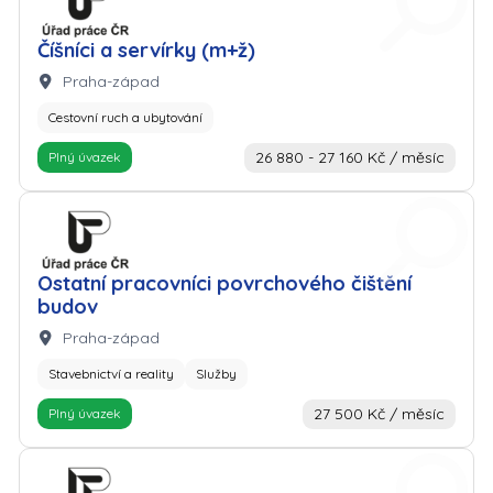
Číšníci a servírky (m+ž)
Lokalita:
Praha-západ
Cestovní ruch a ubytování
26 880 - 27 160 Kč / měsíc
Plný úvazek
Zaměstnavatel: Úřad práce
Ostatní pracovníci povrchového čištění
budov
Lokalita:
Praha-západ
Stavebnictví a reality
Služby
27 500 Kč / měsíc
Plný úvazek
Zaměstnavatel: Úřad práce