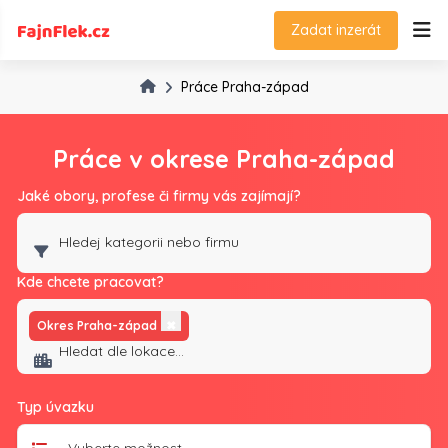
Zadat inzerát
Práce Praha-západ
Práce v okrese Praha-západ
Jaké obory, profese či firmy vás zajímají?
Kde chcete pracovat?
Okres Praha-západ
✖
Typ úvazku