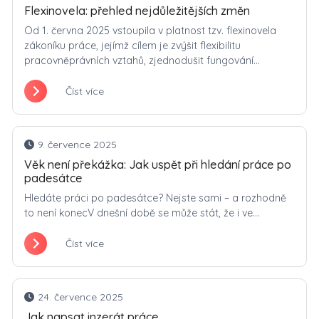
Flexinovela: přehled nejdůležitějších změn
Od 1. června 2025 vstoupila v platnost tzv. flexinovela
zákoníku práce, jejímž cílem je zvýšit flexibilitu
pracovněprávních vztahů, zjednodušit fungování...
Číst více
9. července 2025
Věk není překážka: Jak uspět při hledání práce po
padesátce
Hledáte práci po padesátce? Nejste sami – a rozhodně
to není konecV dnešní době se může stát, že i ve...
Číst více
24. července 2025
Jak napsat inzerát práce