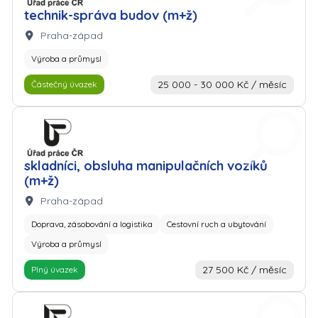
technik-správa budov (m+ž)
Lokalita:
Praha-západ
Výroba a průmysl
25 000 - 30 000 Kč / měsíc
Částečný úvazek
Zaměstnavatel: Úřad práce
skladníci, obsluha manipulačních vozíků
(m+ž)
Lokalita:
Praha-západ
Doprava, zásobování a logistika
Cestovní ruch a ubytování
Výroba a průmysl
27 500 Kč / měsíc
Plný úvazek
Zaměstnavatel: Úřad práce