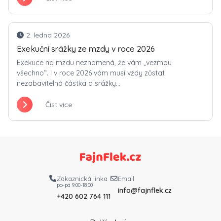
2. ledna 2026
Exekuční srážky ze mzdy v roce 2026
Exekuce na mzdu neznamená, že vám „vezmou
všechno“. I v roce 2026 vám musí vždy zůstat
nezabavitelná částka a srážky...
Číst více
Zákaznická linka
Email
po-pá 9:00-18:00
info@fajnflek.cz
+420 602 764 111