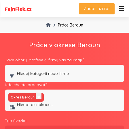
Zadat inzerát
Práce Beroun
Práce v okrese Beroun
Jaké obory, profese či firmy vás zajímají?
Kde chcete pracovat?
Okres Beroun
✖
Typ úvazku