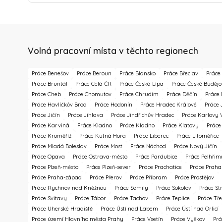
Volná pracovní místa v těchto regionech
Práce Benešov
Práce Beroun
Práce Blansko
Práce Břeclav
Práce
Práce Bruntál
Práce Celá ČR
Práce Česká Lípa
Práce České Budějo
Práce Cheb
Práce Chomutov
Práce Chrudim
Práce Děčín
Práce 
Práce Havlíčkův Brod
Práce Hodonín
Práce Hradec Králové
Práce 
Práce Jičín
Práce Jihlava
Práce Jindřichův Hradec
Práce Karlovy 
Práce Karviná
Práce Kladno
Práce Kladno
Práce Klatovy
Práce
Práce Kroměříž
Práce Kutná Hora
Práce Liberec
Práce Litoměřice
Práce Mladá Boleslav
Práce Most
Práce Náchod
Práce Nový Jičín
Práce Opava
Práce Ostrava-město
Práce Pardubice
Práce Pelhřim
Práce Plzeň-město
Práce Plzeň-sever
Práce Prachatice
Práce Praha
Práce Praha-západ
Práce Přerov
Práce Příbram
Práce Prostějov
Práce Rychnov nad Kněžnou
Práce Semily
Práce Sokolov
Práce St
Práce Svitavy
Práce Tábor
Práce Tachov
Práce Teplice
Práce Tře
Práce Uherské Hradiště
Práce Ústí nad Labem
Práce Ústí nad Orlicí
Práce území Hlavního města Prahy
Práce Vsetín
Práce Vyškov
Prá