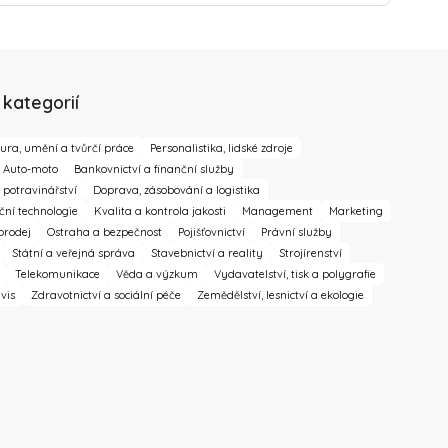
 kategorií
ura, umění a tvůrčí práce
Personalistika, lidské zdroje
Auto-moto
Bankovnictví a finanční služby
potravinářství
Doprava, zásobování a logistika
ční technologie
Kvalita a kontrola jakosti
Management
Marketing
prodej
Ostraha a bezpečnost
Pojišťovnictví
Právní služby
Státní a veřejná správa
Stavebnictví a reality
Strojírenství
Telekomunikace
Věda a výzkum
Vydavatelství, tisk a polygrafie
vis
Zdravotnictví a sociální péče
Zemědělství, lesnictví a ekologie