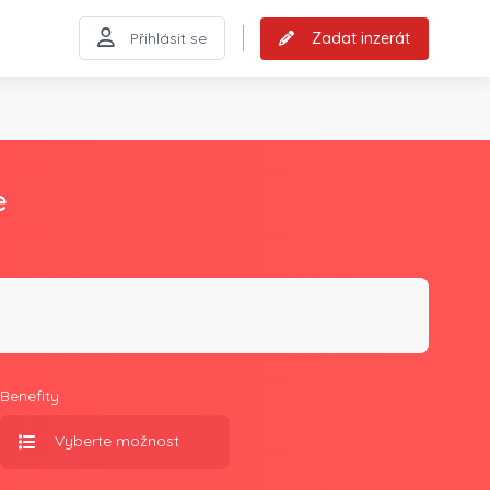
Zadat inzerát
Přihlásit se
e
Benefity
Vyberte možnost