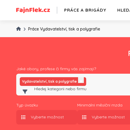
PRÁCE A BRIGÁDY
HLED
Práce Vydavatelství, tisk a polygrafie
Jaké obory, profese či firmy vás zajímají?
Vydavatelství, tisk a polygrafie
✖
Typ úvazku
Minimální měsíční mzda
Vyberte možnost
Vyberte možnost