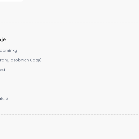
oje
odmínky
rany osobních údajů
esí
telé