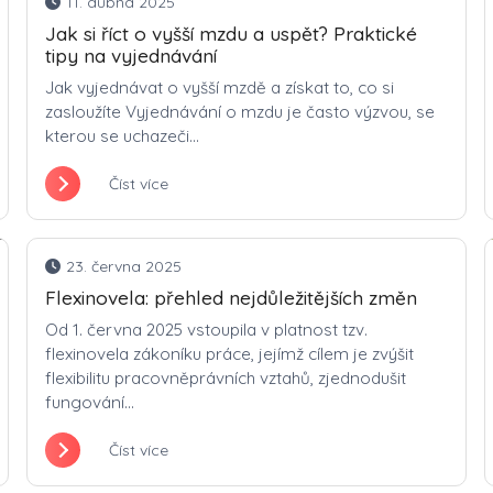
11. dubna 2025
Jak si říct o vyšší mzdu a uspět? Praktické
tipy na vyjednávání
Jak vyjednávat o vyšší mzdě a získat to, co si
zasloužíte Vyjednávání o mzdu je často výzvou, se
kterou se uchazeči...
Číst více
23. června 2025
Flexinovela: přehled nejdůležitějších změn
Od 1. června 2025 vstoupila v platnost tzv.
flexinovela zákoníku práce, jejímž cílem je zvýšit
flexibilitu pracovněprávních vztahů, zjednodušit
fungování...
Číst více