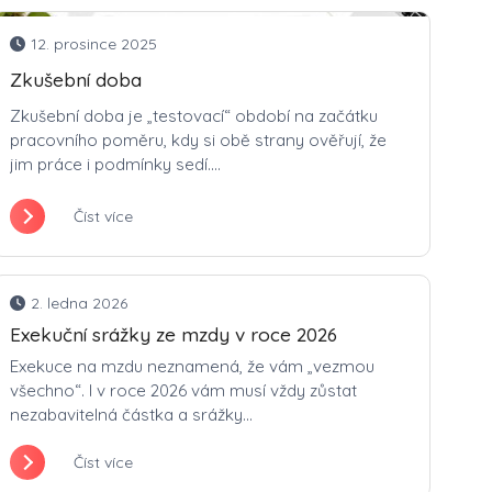
12. prosince 2025
Zkušební doba
Zkušební doba je „testovací“ období na začátku
pracovního poměru, kdy si obě strany ověřují, že
jim práce i podmínky sedí....
Číst více
2. ledna 2026
Exekuční srážky ze mzdy v roce 2026
Exekuce na mzdu neznamená, že vám „vezmou
všechno“. I v roce 2026 vám musí vždy zůstat
nezabavitelná částka a srážky...
Číst více