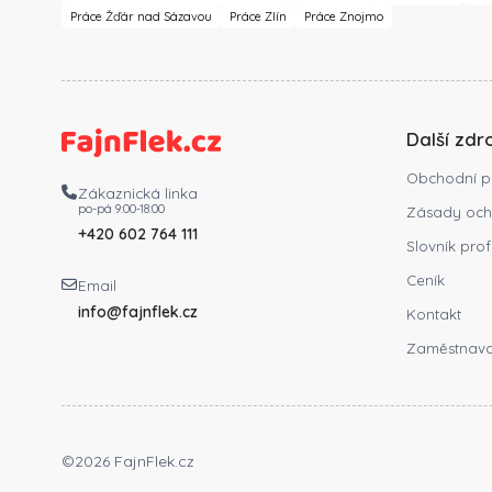
Práce Žďár nad Sázavou
Práce Zlín
Práce Znojmo
Další zdr
Obchodní p
Zákaznická linka
po-pá 9:00-18:00
Zásady och
+420 602 764 111
Slovník prof
Ceník
Email
info@fajnflek.cz
Kontakt
Zaměstnava
©2026 FajnFlek.cz