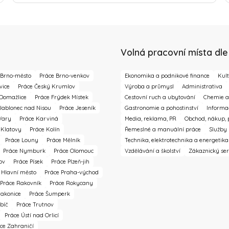
Volná pracovní místa dle
 Brno-město
Práce Brno-venkov
Ekonomika a podnikové finance
Kult
vice
Práce Český Krumlov
Výroba a průmysl
Administrativa
Domažlice
Práce Frýdek Místek
Cestovní ruch a ubytování
Chemie a 
Jablonec nad Nisou
Práce Jeseník
Gastronomie a pohostinství
Informa
Vary
Práce Karviná
Media, reklama, PR
Obchod, nákup, 
 Klatovy
Práce Kolín
Řemeslné a manuální práce
Služby
Práce Louny
Práce Mělník
Technika, elektrotechnika a energetika
Práce Nymburk
Práce Olomouc
Vzdělávání a školství
Zákaznický ser
ov
Práce Písek
Práce Plzeň-jih
 Hlavní město
Práce Praha-východ
Práce Rakovník
Práce Rokycany
rakonice
Práce Šumperk
bíč
Práce Trutnov
Práce Ústí nad Orlicí
ce Zahraničí