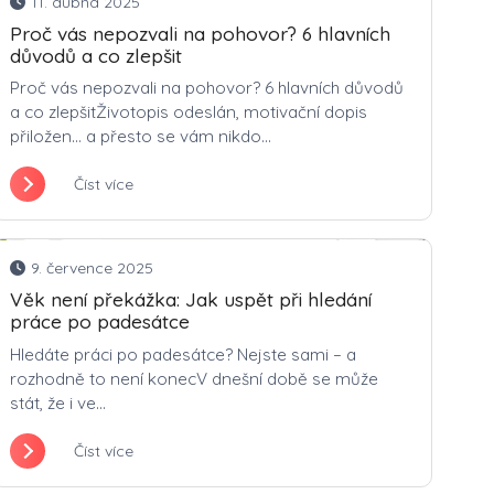
11. dubna 2025
Proč vás nepozvali na pohovor? 6 hlavních
důvodů a co zlepšit
Proč vás nepozvali na pohovor? 6 hlavních důvodů
a co zlepšitŽivotopis odeslán, motivační dopis
přiložen… a přesto se vám nikdo...
Číst více
9. července 2025
Věk není překážka: Jak uspět při hledání
práce po padesátce
Hledáte práci po padesátce? Nejste sami – a
rozhodně to není konecV dnešní době se může
stát, že i ve...
Číst více