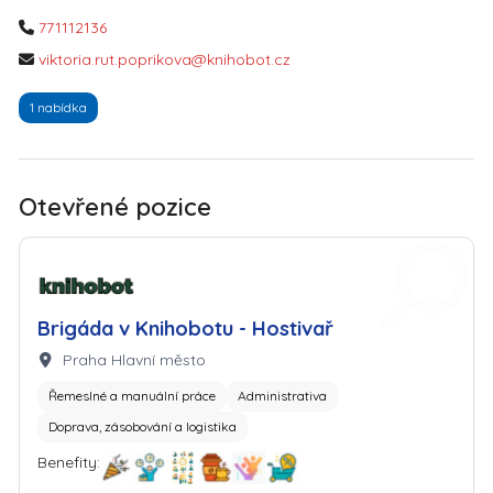
771112136
viktoria.rut.poprikova@knihobot.cz
1 nabídka
Otevřené pozice
Zaměstnavatel: Bookbot s.r.o.
Brigáda v Knihobotu - Hostivař
Lokalita:
Praha Hlavní město
Řemeslné a manuální práce
Administrativa
Doprava, zásobování a logistika
Benefity: