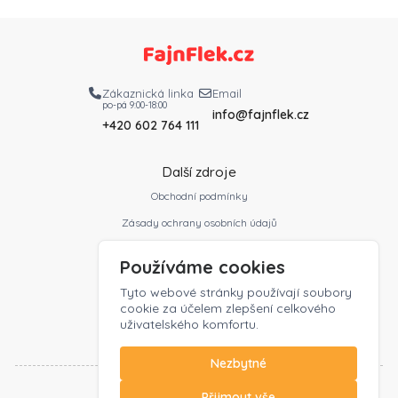
Zákaznická linka
Email
po-pá 9:00-18:00
info@fajnflek.cz
+420 602 764 111
Další zdroje
Obchodní podmínky
Zásady ochrany osobních údajů
Slovník profesí
Používáme cookies
Ceník
Tyto webové stránky používají soubory
Kontakt
cookie za účelem zlepšení celkového
uživatelského komfortu.
Zaměstnavatelé
Nezbytné
Přijmout vše