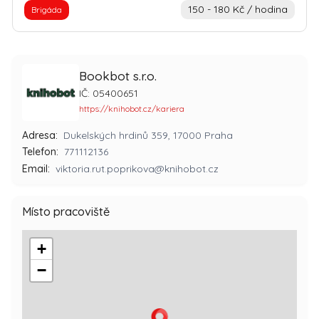
150 - 180 Kč / hodina
Brigáda
Bookbot s.r.o.
IČ: 05400651
https://knihobot.cz/kariera
Adresa:
Dukelských hrdinů 359, 17000 Praha
Telefon:
771112136
Email:
viktoria.rut.poprikova@knihobot.cz
Místo pracoviště
+
−