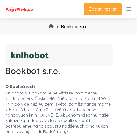
Zadat inzerát
Bookbot s.r.o.
Bookbot s.r.o.
O Společnosti
Knihobot & Bookbot je největší re-commerce
knihkupectví v Česku. Měsíčně pošleme kolem 400 tis.
knih do více než 40 zemí světa, zaměstnance máme
v 9 zemích a máme 3. největší sklad second-
handových knih NA SVĚTĚ. Abychom všechny naše
zákazníky a dodavatele dokázali obsloužit,
potřebujeme na to spoustu nadšených a na výkon
orientovaných lidí. Budeš to ty?