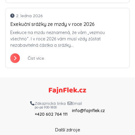
2. ledna 2026
Exekuční srážky ze mzdy v roce 2026
Exekuce na mzdu neznamená, že vám „vezmou
všechno“. I v roce 2026 vám musí vždy zůstat
nezabavitelná částka a srážky...
Číst více
Zákaznická linka
Email
po-pá 9:00-18:00
info@fajnflek.cz
+420 602 764 111
Další zdroje