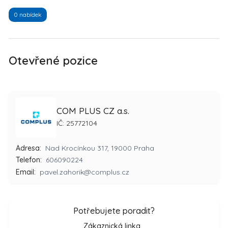
0 nabídek
Otevřené pozice
COM PLUS CZ a.s.
IČ: 25772104
Adresa:
Nad Krocínkou 317, 19000 Praha
Telefon:
606090224
Email:
pavel.zahorik@complus.cz
Potřebujete poradit?
Zákaznická linka