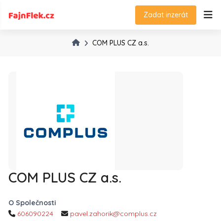
Zadat inzerát
COM PLUS CZ a.s.
COM PLUS CZ a.s.
O Společnosti
606090224
pavel.zahorik@complus.cz