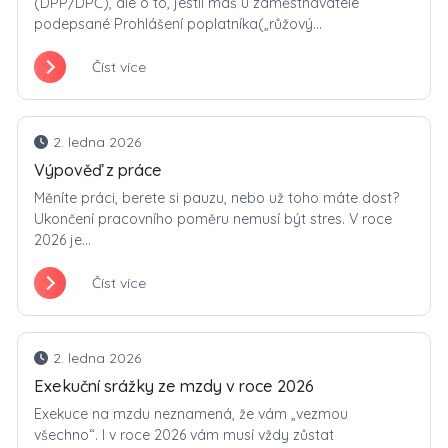
(DPP/DPČ), ale o to, jestli máš u zaměstnavatele
podepsané Prohlášení poplatníka(„růžový...
Číst více
2. ledna 2026
Výpověď z práce
Měníte práci, berete si pauzu, nebo už toho máte dost?
Ukončení pracovního poměru nemusí být stres. V roce
2026 je...
Číst více
2. ledna 2026
Exekuční srážky ze mzdy v roce 2026
Exekuce na mzdu neznamená, že vám „vezmou
všechno“. I v roce 2026 vám musí vždy zůstat