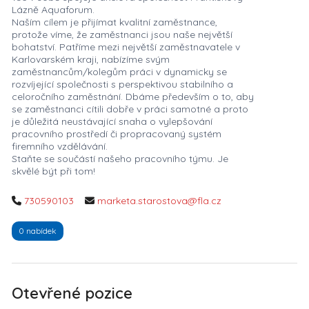
Lázně Aquaforum.
Naším cílem je přijímat kvalitní zaměstnance,
protože víme, že zaměstnanci jsou naše největší
bohatství. Patříme mezi největší zaměstnavatele v
Karlovarském kraji, nabízíme svým
zaměstnancům/kolegům práci v dynamicky se
rozvíjející společnosti s perspektivou stabilního a
celoročního zaměstnání. Dbáme především o to, aby
se zaměstnanci cítili dobře v práci samotné a proto
je důležitá neustávající snaha o vylepšování
pracovního prostředí či propracovaný systém
firemního vzdělávání.
Staňte se součástí našeho pracovního týmu. Je
skvělé být při tom!
730590103
marketa.starostova@fla.cz
0 nabídek
Otevřené pozice