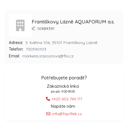
Františkovy Lázně AQUAFORUM a.s.
IČ: 10989391
Adresa:
5. května 106, 35101 Františkovy Lázně
Telefon:
730590103
Email:
marketa.starostova@fla.cz
Potřebujete poradit?
Zákaznická linka
po-pá: 9:00-18:00
+420 602 764 111
Napište nám
info@fajnflek.cz