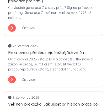
průvodce pro firmy
Co vlastně generace Z chce v práci? Sigma průvodce
pro firmy Generace Z, lidé narození po roce 1997, už
nejsou...
Číst více
23. června 2025
Flexinovela: přehled nejdůležitějších změn
Od 1. června 2025 vstoupila v platnost tzv. flexinovela
zákoníku práce, jejímž cílem je zvýšit flexibilitu
pracovněprávních vztahů, zjednodušit fungování...
Číst více
9. července 2025
Věk není překážka: Jak uspět při hledání práce po