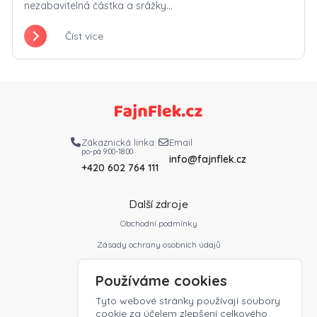
nezabavitelná částka a srážky...
Číst více
Zákaznická linka
Email
po-pá 9:00-18:00
info@fajnflek.cz
+420 602 764 111
Další zdroje
Obchodní podmínky
Zásady ochrany osobních údajů
Slovník profesí
Používáme cookies
Ceník
Tyto webové stránky používají soubory
Kontakt
cookie za účelem zlepšení celkového