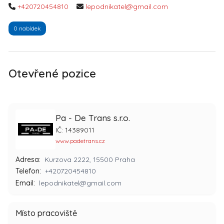
+420720454810
lepodnikatel@gmail.com
0 nabídek
Otevřené pozice
Pa - De Trans s.r.o.
IČ: 14389011
www.padetrans.cz
Adresa:
Kurzova 2222, 15500 Praha
Telefon:
+420720454810
Email:
lepodnikatel@gmail.com
Místo pracoviště