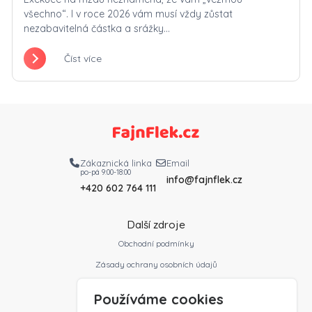
všechno“. I v roce 2026 vám musí vždy zůstat
nezabavitelná částka a srážky...
Číst více
Zákaznická linka
Email
po-pá 9:00-18:00
info@fajnflek.cz
+420 602 764 111
Další zdroje
Obchodní podmínky
Zásady ochrany osobních údajů
Slovník profesí
Používáme cookies
Ceník