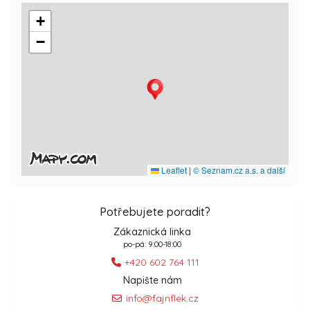
+
−
Leaflet
|
© Seznam.cz a.s. a další
Potřebujete poradit?
Zákaznická linka
po-pá: 9:00-18:00
+420 602 764 111
Napište nám
info@fajnflek.cz