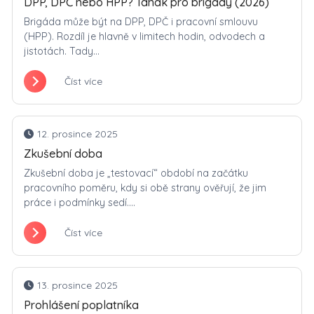
DPP, DPČ nebo HPP? Tahák pro brigády (2026)
Brigáda může být na DPP, DPČ i pracovní smlouvu
(HPP). Rozdíl je hlavně v limitech hodin, odvodech a
jistotách. Tady...
Číst více
12. prosince 2025
Zkušební doba
Zkušební doba je „testovací“ období na začátku
pracovního poměru, kdy si obě strany ověřují, že jim
práce i podmínky sedí....
Číst více
13. prosince 2025
Prohlášení poplatníka