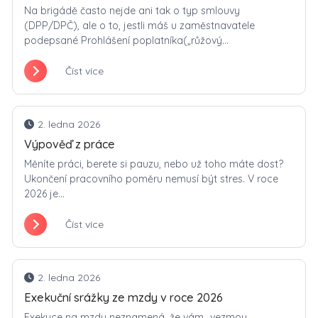
Na brigádě často nejde ani tak o typ smlouvy
(DPP/DPČ), ale o to, jestli máš u zaměstnavatele
podepsané Prohlášení poplatníka(„růžový...
Číst více
2. ledna 2026
Výpověď z práce
Měníte práci, berete si pauzu, nebo už toho máte dost?
Ukončení pracovního poměru nemusí být stres. V roce
2026 je...
Číst více
2. ledna 2026
Exekuční srážky ze mzdy v roce 2026
Exekuce na mzdu neznamená, že vám „vezmou