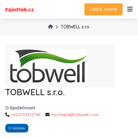
Zadat inzerát
TOBWELL s.r.o.
TOBWELL s.r.o.
O Společnosti
+420733112796
michaela@tobwell.com
0 nabídek