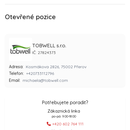
Otevřené pozice
TOBWELL s.r.o.
IČ: 27824373
Adresa:
Kosmákova 2826, 75002 Přerov
Telefon:
+420733112796
Email:
michaela@tobwell.com
Potřebujete poradit?
Zákaznická linka
po-pá: 9:00-18:00
+420 602 764 111