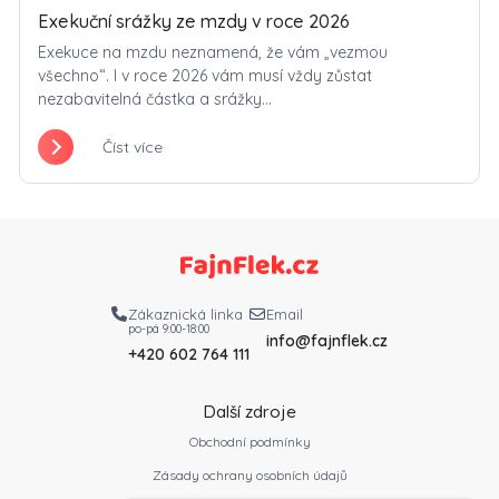
Exekuční srážky ze mzdy v roce 2026
Exekuce na mzdu neznamená, že vám „vezmou
všechno“. I v roce 2026 vám musí vždy zůstat
nezabavitelná částka a srážky...
Číst více
Zákaznická linka
Email
po-pá 9:00-18:00
info@fajnflek.cz
+420 602 764 111
Další zdroje
Obchodní podmínky
Zásady ochrany osobních údajů