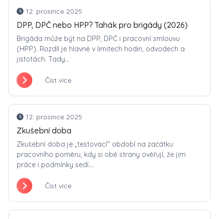
12. prosince 2025
DPP, DPČ nebo HPP? Tahák pro brigády (2026)
Brigáda může být na DPP, DPČ i pracovní smlouvu
(HPP). Rozdíl je hlavně v limitech hodin, odvodech a
jistotách. Tady...
Číst více
12. prosince 2025
Zkušební doba
Zkušební doba je „testovací“ období na začátku
pracovního poměru, kdy si obě strany ověřují, že jim
práce i podmínky sedí....
Číst více