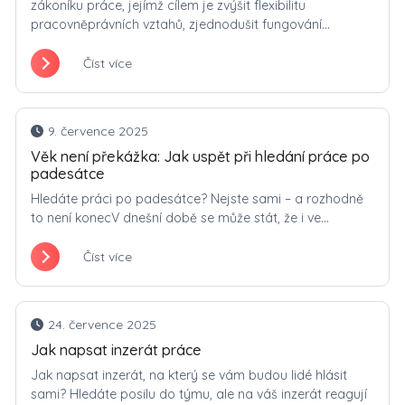
zákoníku práce, jejímž cílem je zvýšit flexibilitu
pracovněprávních vztahů, zjednodušit fungování...
Číst více
9. července 2025
Věk není překážka: Jak uspět při hledání práce po
padesátce
Hledáte práci po padesátce? Nejste sami – a rozhodně
to není konecV dnešní době se může stát, že i ve...
Číst více
24. července 2025
Jak napsat inzerát práce
Jak napsat inzerát, na který se vám budou lidé hlásit
sami? Hledáte posilu do týmu, ale na váš inzerát reagují