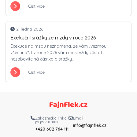
Číst více
2. ledna 2026
Exekuční srážky ze mzdy v roce 2026
Exekuce na mzdu neznamená, že vám „vezmou
všechno“. I v roce 2026 vám musí vždy zůstat
nezabavitelná částka a srážky...
Číst více
Zákaznická linka
Email
po-pá 9:00-18:00
info@fajnflek.cz
+420 602 764 111