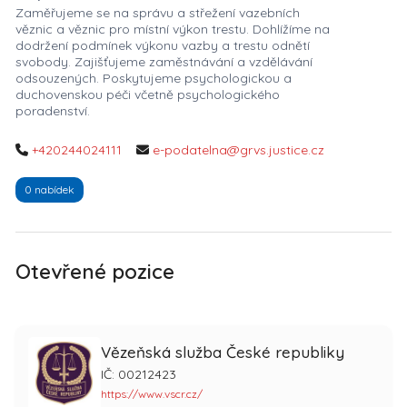
Zaměřujeme se na správu a střežení vazebních
věznic a věznic pro místní výkon trestu. Dohlížíme na
dodržení podmínek výkonu vazby a trestu odnětí
svobody. Zajišťujeme zaměstnávání a vzdělávání
odsouzených. Poskytujeme psychologickou a
duchovenskou péči včetně psychologického
poradenství.
+420244024111
e-podatelna@grvs.justice.cz
0 nabídek
Otevřené pozice
Vězeňská služba České republiky
IČ: 00212423
https://www.vscr.cz/