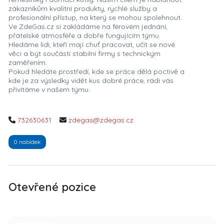
zákazníkům kvalitní produkty, rychlé služby a
profesionální přístup, na který se mohou spolehnout.
Ve ZdeGas.cz si zakládáme na férovém jednání,
přátelské atmosféře a dobře fungujícím týmu.
Hledáme lidi, kteří mají chuť pracovat, učit se nové
věci a být součástí stabilní firmy s technickým
zaměřením.
Pokud hledáte prostředí, kde se práce dělá poctivě a
kde je za výsledky vidět kus dobré práce, rádi vás
přivítáme v našem týmu.
732630631
zdegas@zdegas.cz
0 nabídek
Otevřené pozice