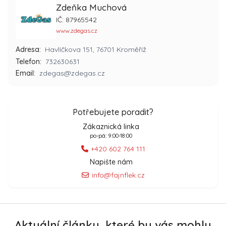
Zdeňka Muchová
IČ: 87965542
www.zdegas.cz
Adresa:
Havlíčkova 151, 76701 Kroměříž
Telefon:
732630631
Email:
zdegas@zdegas.cz
Potřebujete poradit?
Zákaznická linka
po-pá: 9:00-18:00
+420 602 764 111
Napište nám
info@fajnflek.cz
Aktuální články, které by vás mohly