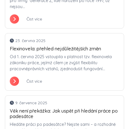
pro firmy Generace Z, lidé narození po roce 1997, už
nejsou...
Číst více
23. června 2025
Flexinovela: přehled nejdůležitějších změn
Od 1. června 2025 vstoupila v platnost tzv. flexinovela
zákoníku práce, jejímž cílem je zvýšit flexibilitu
pracovněprávních vztahů, zjednodušit fungování...
Číst více
9. července 2025
Věk není překážka: Jak uspět při hledání práce po
padesátce
Hledáte práci po padesátce? Nejste sami – a rozhodně