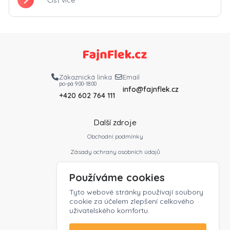
Zákaznická linka
Email
po-pá 9:00-18:00
info@fajnflek.cz
+420 602 764 111
Další zdroje
Obchodní podmínky
Zásady ochrany osobních údajů
Slovník profesí
Používáme cookies
Ceník
Tyto webové stránky používají soubory
Kontakt
cookie za účelem zlepšení celkového
uživatelského komfortu.
Zaměstnavatelé